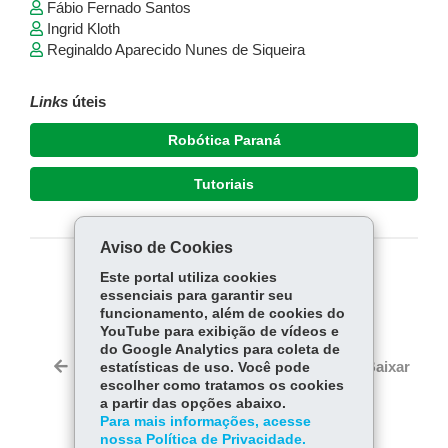
Fábio Fernado Santos
Ingrid Kloth
Reginaldo Aparecido Nunes de Siqueira
Links
úteis
Robótica Paraná
Tutoriais
Aviso de Cookies
Este portal utiliza cookies
COMPARTILHE:
essenciais para garantir seu
Fa
W
funcionamento, além de cookies do
YouTube para exibição de vídeos e
ce
ha
do Google Analytics para coleta de
Tw
bo
ts
Voltar
Início
Imprimir
Baixar
estatísticas de uso. Você pode
itt
ok
Ap
escolher como tratamos os cookies
er
a partir das opções abaixo.
p
Para mais informações, acesse
nossa Política de Privacidade.