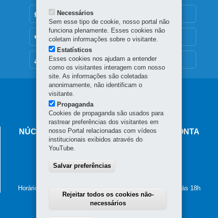
Necessários
DENUNCIE CORRUPÇÃO
Sem esse tipo de cookie, nosso portal não
funciona plenamente. Esses cookies não
OUVIDORIA
coletam informações sobre o visitante.
Estatísticos
Esses cookies nos ajudam a entender
MAPA DO SITE
como os visitantes interagem com nosso
site. As informações são coletadas
anonimamente, não identificam o
Navegação
visitante.
Propaganda
principal
Cookies de propaganda são usados para
rastrear preferências dos visitantes em
nosso Portal relacionadas com vídeos
NÚCLEO REGIONAL DE EDUCAÇÃO DE PONTA
institucionais exibidos através do
GROSSA
YouTube.
Rua Cyro de Lima Garcia, s/nº - Vila Estrela
84.050-091
Salvar preferências
-
Ponta Grossa
-
PR
MAPA
(42) 3219-5400
Horário de atendimento: de segunda a sexta-feira, das 8h às 18h
Rejeitar todos os cookies não-
necessários