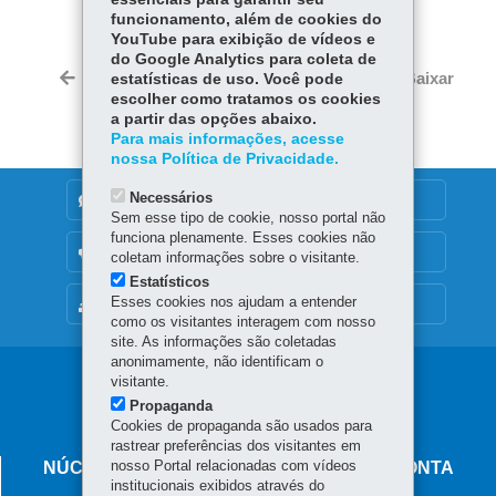
Fa
W
funcionamento, além de cookies do
YouTube para exibição de vídeos e
ce
ha
do Google Analytics para coleta de
Tw
bo
ts
Voltar
Início
Imprimir
Baixar
estatísticas de uso. Você pode
itt
ok
Ap
escolher como tratamos os cookies
er
a partir das opções abaixo.
p
Para mais informações, acesse
nossa Política de Privacidade.
Necessários
DENUNCIE CORRUPÇÃO
Sem esse tipo de cookie, nosso portal não
funciona plenamente. Esses cookies não
OUVIDORIA
coletam informações sobre o visitante.
Estatísticos
Esses cookies nos ajudam a entender
MAPA DO SITE
como os visitantes interagem com nosso
site. As informações são coletadas
anonimamente, não identificam o
Navegação
visitante.
Propaganda
principal
Cookies de propaganda são usados para
rastrear preferências dos visitantes em
nosso Portal relacionadas com vídeos
NÚCLEO REGIONAL DE EDUCAÇÃO DE PONTA
institucionais exibidos através do
GROSSA