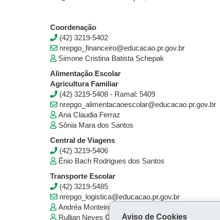
Coordenação
(42) 3219-5402
nrepgo_financeiro@educacao.pr.gov.br
Simone Cristina Batista Schepak
Alimentação Escolar
Agricultura Familiar
(42) 3219-5408 - Ramal: 5409
nrepgo_alimentacaoescolar@educacao.pr.gov.br
Ana Claudia Ferraz
Sônia Mara dos Santos
Central de Viagens
(42) 3219-5406
Ênio Bach Rodrigues dos Santos
Transporte Escolar
(42) 3219-5485
nrepgo_logistica@educacao.pr.gov.br
Andréa Monteiro
Aviso de Cookies
Rullian Neves Godoi