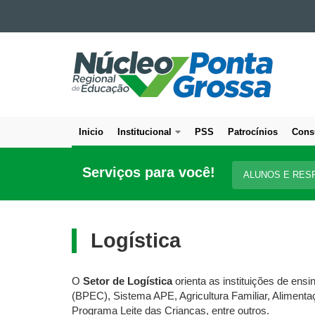
Ir para o conteúdo
NÚCLEO
Ir para a navegação
Ir para a busca
REGIONAL
Mapa do site
DE
EDUCAÇÃO
DE
Inicio
Institucional
PSS
Patrocínios
Cons
PONTA
Navegação
GROSSA
principal
Serviços para você!
ALUNOS E RES
Logística
O
Setor de Logística
orienta as instituições de en
(BPEC), Sistema APE, Agricultura Familiar, Alimenta
Programa Leite das Crianças, entre outros.